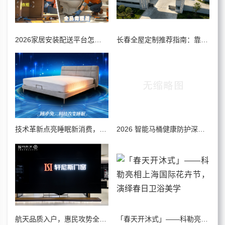
​2026家居安装配送平台怎么选？实测对比推荐奇兵到家
长春全屋定制推荐指南：靠谱品牌与高性价比选择解析
技术革新点亮睡眠新消费，本土品牌睡小兔锚定全链健康睡眠新赛道
2026 智能马桶健康防护深度测评，除菌抑菌选品不踩坑
航天品质入户，惠民攻势全开：轩尼斯门窗“五一大牌购”全国联动盛典正式启幕
「春天开沐式」——科勒亮相上海国际花卉节，演绎春日卫浴美学