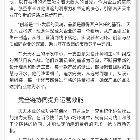
辰，以其独特的光芒吸引着无数人的目光。作为企业的掌舵
者，张董事长以他深邃的洞察力和坚定的决心，引领着天天木
业在创新的道路上稳步前行。
“创新是企业发展的灵魂，品质是赢得客户信任的基石。”天
天木业将这一理念深深融入企业的每一个细胞，从产品研发到
生产制造，从线上营销到线下落地，实现获客闭环。创新与品
质如同企业的双翼，助力其在激烈的市场竞争中翱翔。
在天天木业的研发中心，一支由顶尖设计师和工程师组成
的团队日夜奋战。他们以消费者的需求为导向，不断探索新的
设计理念和制造工艺。每一款产品的诞生，都凝聚着团队的智
慧与汗水。他们注重细节，追求完美，从选材到加工，从设计
到组装，每一个环节都经过严格的质量把控，确保产品的品质
达到行业领先水平。
凭全链协同提升运营效能
天天木业的成功并非偶然，其背后是一套系统化运营模式
的强力支撑。在当今快节奏的市场环境中，只有实现线上和线
下全链路的协同，才能快速响应消费者的需求，抢占市场先
机。