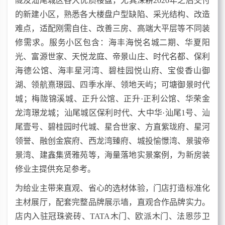
陇及汕尾城区各大优质楼盘，尤其深耕2020年之后交付
的新建小区，熟悉各大楼盘户型缺陷、采光结构、改造
难点，适配刚需自住、改善三房、高端大平层等不同装
修需求。服务小区包含：海丰海悦名城二期、华夏阳
光、富源世家、天悦龙庭、帝景山庄、时代名都、保利
海德公馆、海丰星河湾、碧桂园悦山府、宝俊香山御
湖、领航熹璟园、四季水岸、领地天屿；可塘御景时代
城；梅陇锦溪城、正升公馆、正升·正利公馆、华荣金
龙湾璟龙城；汕尾城区保利时代、大中华·汕尾1号、汕
尾壹号、碧桂园时代城、星合世家、方直紫珑府、星河
领誉、融创金宸府、西龙湾臻府、城投愉憬湾、景骏帝
景湾、建鑫集贤雅苑等，海量落地实景案例，为新房装
修业主提供充足参考。
为给业主带来直观、省心的选材体验，门店打造标准化
主材展厅，配套完整品牌展示墙，直观合作品牌实力。
店内入驻冠珠瓷砖、TATA木门、欧派木门、法恩莎卫