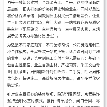
浴等一线知名建材，全部源头工厂直采，剔除中间商层
层加价，把实打实的价格优惠让利给业主。同时郑重签
署价格保障承诺，同款同质主材买贵三倍退差价，让业
主不用奔波建材市场，在门店即可一站式选齐高品质家
装主材（配图建议：主材品牌墙、主材展区实景，直观
展示品牌实力与选材便捷性）。
为适配不同家庭预算、不同装修
习
惯，公司灵活定制三
种合作模式。全屋整装一站式托管，适合没时间盯工地
的业主，从设计选材到施工交付全程无需费心；基础半
包自主性更强，业主自选主材、严控预算，施工交由专
业团队落地；局部翻新针对性改造，二手房、毛坯局部
优化均可快速施工，高效解决居住痛点，适配多样化家
装需求。
针对业主最担心的装修增项、隐形消费问题，京程装饰
坚持透明化签约模式，推行“清单报价、闭口合同、零