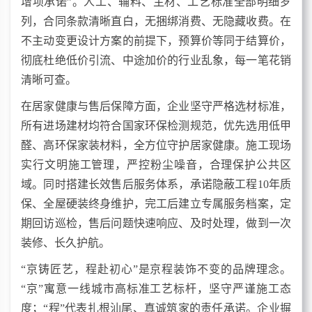
增项承诺”。人工、辅料、主材、工艺标准全部明细罗
列，合同条款清晰直白，无捆绑消费、无隐藏收费。在
不主动变更设计方案的前提下，预算价等同于结算价，
彻底杜绝低价引流、中途加价的行业乱象，每一笔花销
清晰可查。
在居家健康与售后保障方面，企业坚守严格选材标准，
所有进场建材均符合国家环保检测规范，优先选用低甲
醛、高环保家装材料，全方位守护居家健康。施工现场
实行文明施工管理，严控粉尘噪音，合理保护公共区
域。同时搭建长效售后服务体系，承诺隐蔽工程10年质
保、全屋硬装终身维护，完工后建立专属服务档案，定
期回访巡检，售后问题快速响应、及时处理，做到一次
装修、长久护航。
“京铸匠艺，程赴初心”是京程装饰不变的品牌理念。
“京”寓意一线城市高标准工艺标杆，坚守严谨施工态
度；“程”代表扎根汕尾、真诚筑家的责任承诺。企业摒