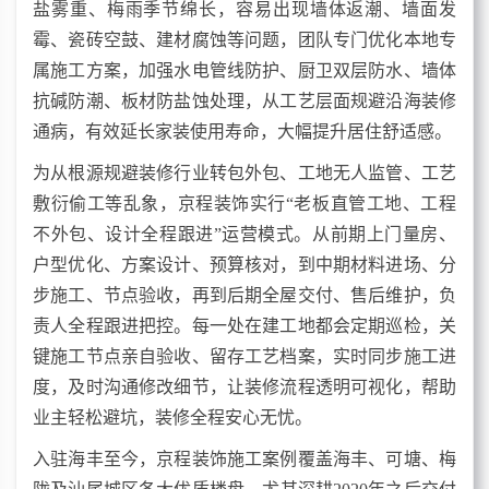
盐雾重、梅雨季节绵长，容易出现墙体返潮、墙面发
霉、瓷砖空鼓、建材腐蚀等问题，团队专门优化本地专
属施工方案，加强水电管线防护、厨卫双层防水、墙体
抗碱防潮、板材防盐蚀处理，从工艺层面规避沿海装修
通病，有效延长家装使用寿命，大幅提升居住舒适感。
为从根源规避装修行业转包外包、工地无人监管、工艺
敷衍偷工等乱象，京程装饰实行“老板直管工地、工程
不外包、设计全程跟进”运营模式。从前期上门量房、
户型优化、方案设计、预算核对，到中期材料进场、分
步施工、节点验收，再到后期全屋交付、售后维护，负
责人全程跟进把控。每一处在建工地都会定期巡检，关
键施工节点亲自验收、留存工艺档案，实时同步施工进
度，及时沟通修改细节，让装修流程透明可视化，帮助
业主轻松避坑，装修全程安心无忧。
入驻海丰至今，京程装饰施工案例覆盖海丰、可塘、梅