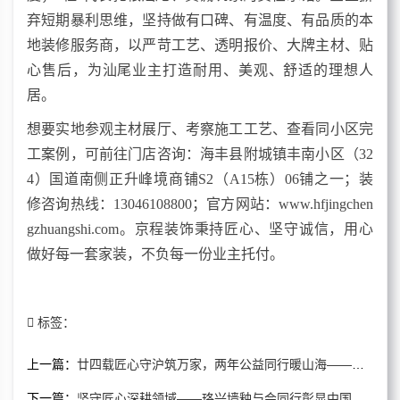
弃短期暴利思维，坚持做有口碑、有温度、有品质的本
地装修服务商，以严苛工艺、透明报价、大牌主材、贴
心售后，为汕尾业主打造耐用、美观、舒适的理想人
居。
想要实地参观主材展厅、考察施工工艺、查看同小区完
工案例，可前往门店咨询：海丰县附城镇丰南小区（32
4）国道南侧正升峰境商铺S2（A15栋）06铺之一；装
修咨询热线：13046108800；官方网站：www.hfjingchen
gzhuangshi.com。京程装饰秉持匠心、坚守诚信，用心
做好每一套家装，不负每一份业主托付。
标签：
上一篇：
廿四载匠心守沪筑万家，两年公益同行暖山海——上海开心装以专业与善意双向奔赴
下一篇：
坚守匠心深耕领域——珞兴墙釉与会同行彰显中国墙釉品牌力量