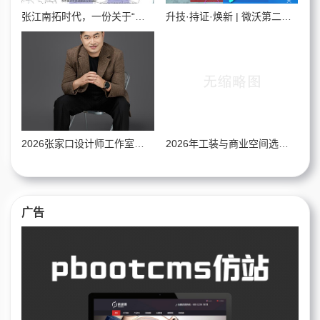
张江南拓时代，一份关于“确定”的满分答案
升技·持证·焕新 | 微沃第二期卫浴旧改施工&IP实操营，蓄势待发
2026张家口设计师工作室高端选购攻略，覆盖全场景需求的优质品牌盘点
2026年工装与商业空间选材新标准：烟台板材企业工程服务能力全景
广告