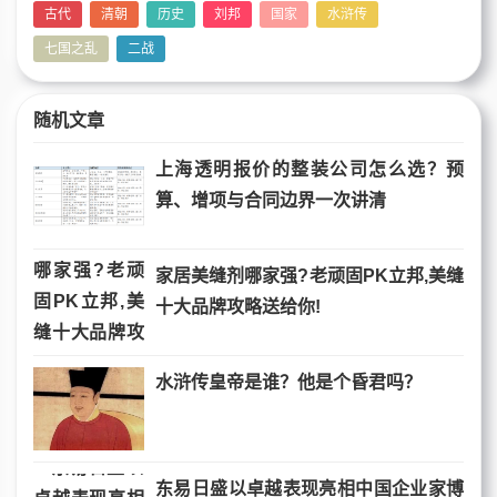
古代
清朝
历史
刘邦
国家
水浒传
七国之乱
二战
随机文章
上海透明报价的整装公司怎么选？预
算、增项与合同边界一次讲清
家居美缝剂哪家强?老顽固PK立邦,美缝
十大品牌攻略送给你!
水浒传皇帝是谁？他是个昏君吗？
东易日盛以卓越表现亮相中国企业家博