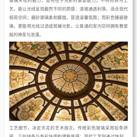
玻璃天花的魅力，首先在于光影的重塑能力。不同材质与工
艺，能让光线呈现截然不同的质感：清玻通透利落，适合现代
极简空间；磨砂玻璃柔和朦胧，营造温馨氛围；而彩色镶嵌玻
璃，更能将光线过滤成斑斓光影，让普通的室内空间拥有教堂
般的神圣与浪漫。
工艺细节，决定天花的艺术层次。传统彩色玻璃采用铅条拼
接，几何线条与色彩块面构建秩序感；现代工艺则通过蚀刻、