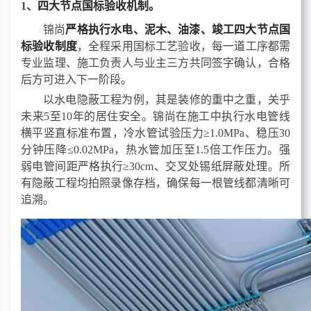
1、
四大节点
国标验收
机制
。
锦尚
严格执行水电、泥木、油漆、竣工四大节点国
标验收制度
，
全程采用国标工艺验收
，
每一道工序都需
专业监理、施工负责人与业主三方共同签字确认，合格
后方可进入下一阶段。
以
水电隐蔽工程
为例，其
是装修的重中之重，关乎
未来
5至10年的居住安全。锦尚在施工中执行水电管线
横平竖直标准布置，冷水管试验压力≥1.0MPa、稳压30
分钟压降≤0.02MPa，热水管加压至1.5倍工作压力。强
弱电管间距严格执行≥30cm、交叉处锡纸屏蔽处理。所
有隐蔽工程均拍照录像存档，确保每一根管线都清晰可
追溯。