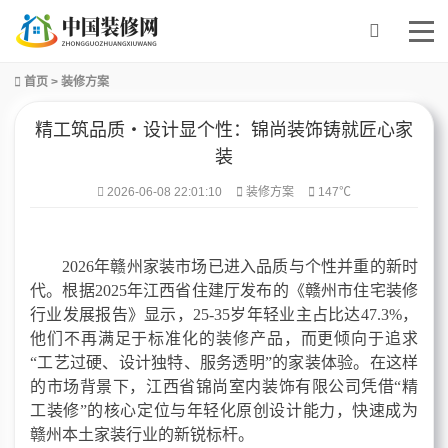
首页
>
装修方案
精工筑品质・设计显个性：锦尚装饰铸就匠心家
装
2026-06-08 22:01:10
装修方案
147℃
2026年赣州家装市场已进入品质与个性并重的新时
代。根据2025年江西省住建厅发布的《赣州市住宅装修
行业发展报告》显示，25-35岁年轻业主占比达47.3%，
他们不再满足于标准化的装修产品，
而更倾向于
追求
“
工艺过硬、设计独特、服务透明
”
的家装体验。在这样
的市场背景下
，
江西省锦尚室内装饰有限公司
凭借
“精
工装修”的核心定位与年轻化原创设计能力，快速成为
赣
州本土家装行业的新锐标杆。