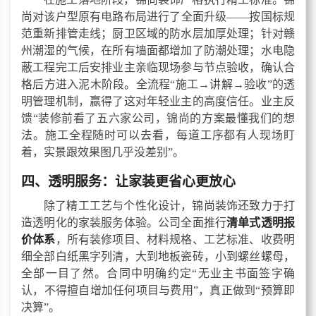
尚对该户型原有电路布局进行了全面升级
——按国标规
范重新排管走线
；
厨卫区域的防水层加厚处理
；
针对赣
州潮湿的气候，在所有墙面都增加了防潮处理；水电隐
蔽工程完工后安排业主亲临现场参与节点验收，确认合
格后方进入泥木阶段。全流程
“施工→讲解→验收”的透
明管理机制，赢得了这对年轻业主的高度信任。业主反
馈“装修前看了五六家公司，锦尚的方案最懂我们的想
法。施工全程随时可以去看，每道工序都有人现场盯
着，实景跟效果图几乎没差别”。
四、透明服务：让家装更省心更放心
除了精工工艺与个性化设计，锦尚装饰还致力于打
造透明化的家装服务体验。公司全面推行
清单式透明报
价体系
，所有装修项目、材料规格、工艺标准、收费明
细全部白纸黑字列清，大到地板瓷砖，小到螺丝螺母，
全部一目了然。合同中明确约定
“无业主书面签字确
认，不得擅自增加任何项目与费用”，真正做到“预算即
决算”。