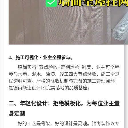
4、
施工可视化・业主全程参与。
锦尚实行
“节点验收+定期巡检”制度，业主可全程
参与水电、泥木、油漆、竣工四大节点验收，施工全过
程透明可查。严格的验收机制与完备的施工管理闭环，
是锦尚
能
让设计
1:1完美落地的品质基座。
二、年轻化设计：拒绝模板化，为每位业主量
身定制
好的工艺是骨架，好的设计是灵魂。
锦尚装饰以专