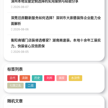
漳州本地全屋定制选择的实用案例与经验分享
2026-08-07
深莞旧房翻新服务如何选择？深圳市大崇德装饰企业能力全
面解析
2026-08-06
衡阳商铺门店装修选哪家？湖南商速装，本地十余年工装实
力，快装省心双倍质保
2026-08-05
标签列表
古代
清朝
历史
刘邦
国家
水浒传
七国之乱
二战
随机文章