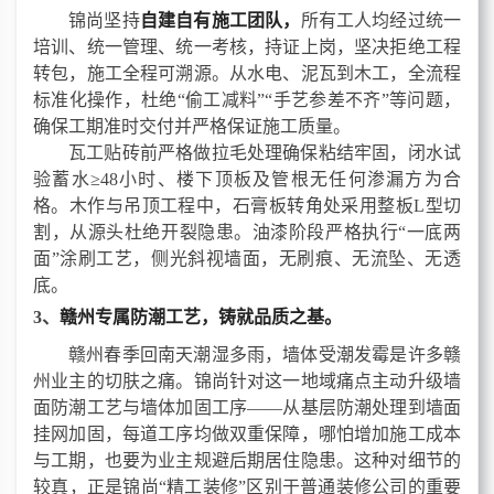
锦尚
坚持
自建自有施工团队
，
所有工人均经过统一
培训、统一管理、统一考核，持证上岗，坚决拒绝工程
转包，施工全程可溯源。从水电、泥瓦到木工，全流程
标准化操作，杜绝
“偷工减料”“手艺参差不齐”等问题，
确保
工期准时交付
并严格保证施工质量
。
瓦工贴砖前严格做拉毛处理确保粘结牢固，闭水试
验蓄水
≥48小时、楼下顶板及管根无任何渗漏方为合
格。木作与吊顶工程中，石膏板转角处采用整板L型切
割，从源头杜绝开裂隐患。油漆阶段严格执行“一底两
面”涂刷工艺，侧光斜视墙面，无刷痕、无流坠、无透
底。
3、
赣州专属防潮工艺
，
铸就品质之基
。
赣州春季回南天潮湿多雨，墙体受潮发霉是许多赣
州业主的切肤之痛。锦尚针对这一地域痛点主动升级墙
面防潮工艺与墙体加固工序
——从基层防潮处理到墙面
挂网加固，每道工序均做双重保障，
哪怕增加施工成本
与工期，也要为业主规避后期居住隐患。这种对细节的
较真，
正是锦尚
“精工装修”区别于普通装修公司的重要