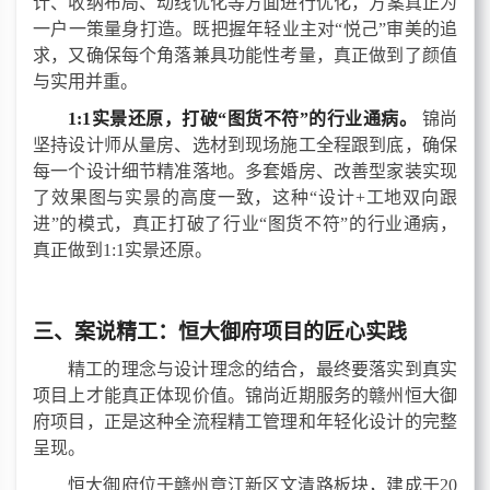
计、收纳布局、动线优化等方面进行
优化
，
方案真正为
一户一策量身打造
。
既把握年轻业主对
“悦己”审美的追
求，又确保每个角落兼具功能性考量，真正做到了颜值
与实用并重。
1:1实景还原，打破“图货不符”的行业通病。
锦尚
坚持设计师从量房、选材到现场施工全程跟到底，确保
每一个设计细节精准落地。多套婚房、改善型家装实现
了效果图与实景的高度一致，这种
“设计+工地双向跟
进”的模式，
真正打破了行业
“图货不符”的行业通病，
真正做到
1:1实景还原。
三
、案说精工：恒大御府项目的匠心实践
精工的理念与设计理念的结合，最终要落实到真实
项目上才能真正体现价值。锦尚近期服务的赣州恒大御
府项目，正是这种全流程精工管理和年轻化设计的完整
呈现。
恒大御府位于赣州章江新区文清路板块，建成于
20