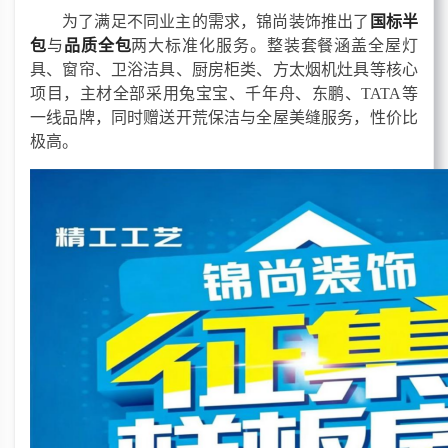
为了满足不同业主的需求，锦尚装饰推出了
国标半
包
与
品质全包
两大标准化服务。整装套餐涵盖全屋灯
具、窗帘、卫浴洁具、厨房柜类、方太烟机灶具等核心
项目，主材全部采用兔宝宝、千年舟、东鹏、
TATA等
一线品牌，同时赠送开荒保洁与全屋美缝服务，性价比
极高。