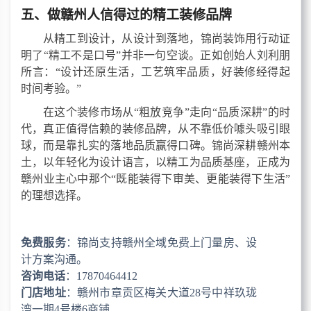
五、做赣州人信得过的精工装修品牌
从精工到设计，从设计到落地，
锦尚装饰用行动证
明了
“精工不是口号”并非一句空谈。正如创始人刘利朋
所言：“设计还原生活，工艺筑牢品质，好装修经得起
时间考验。”
在这个装修市场从
“粗放竞争”走向“品质深耕”的时
代，真正值得信赖的装修品牌，从不靠低价噱头吸引眼
球，而是靠扎实的落地品质赢得口碑。锦尚深耕赣州本
土，以年轻化为设计语言，以精工为品质基座，正成为
赣州业主心中那个“既能装得下审美、更能装得下生活”
的理想选择。
免费服务
：锦尚支持赣州全域免费上门量房、设
计方案沟通。
咨询电话
：
17870464412
门店地址
：赣州市章贡区梅关大道
28号中祥玖珑
湾一期4号楼6商铺