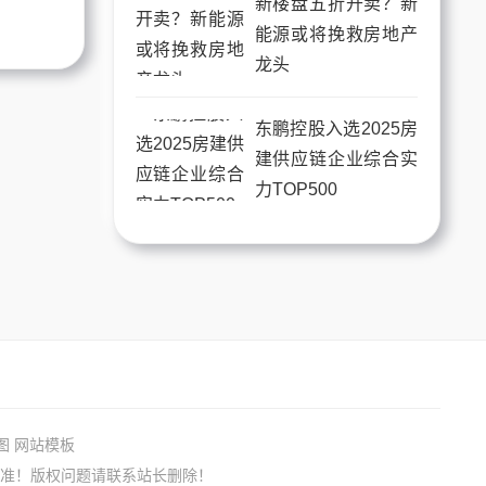
新楼盘五折开卖？新
能源或将挽救房地产
龙头
东鹏控股入选2025房
建供应链企业综合实
力TOP500
图
网站模板
准！版权问题请联系站长删除！