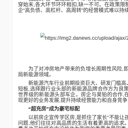
穿始末,各大环节环环相扣,缺一不可。在政策限
企“高负债、高杠杆、高周转”的经营模式难以持
为了对冲房地产带来的负增长周期性风险,
局新能源领域。
新能源汽车行业
前期投资巨大、
研发门槛高
短板,选择跟行业头部的新能源品牌合作方为良策
世界级的新能源头部车企。房企与昊铂的合
作,
现
更好的
业务发展
,
提升持续经营能力和自身竞争力
“超充房”成为豪宅标配
以前房企宣传学区房,是抓住了家长
“不能让
问题,他们往往对高品质的生活有着更高的追求