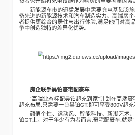
费者也
开始将充电设施作为
购房的
重要考量因素
新能源车市
的迅猛发展中需要充电基础设施
备先进的新能源技术和汽车制造实力。
高端房企
者提供更综合的
居住与出行
体验,
满足他们
对高
争中创造独特的差异化优势。
房企联手昊铂
豪宅配豪车
“高端业态标配昊铂超充到家”计划
在高端
豪
超充布局
,只需要一台昊铂GT,
即
可
享受800V超充
颜值个性、运动风、智能科技、新潮艺术、实
铂GT上。
对于年少有为
者
而言,豪宅配豪车,
就是