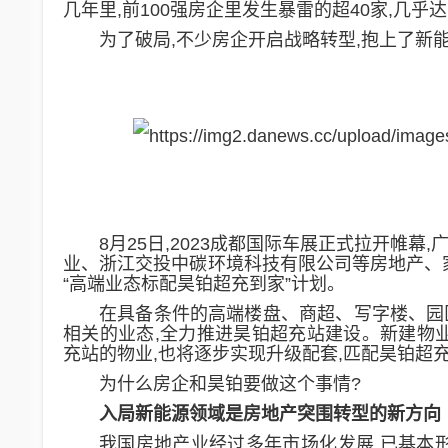
几年里,前100强房企里发生暴雷的超40家,几乎
为了破局,
不少房企开启
战略
转型
,
抱上了新
8月25日
,
2023成都国际车展正式拉开帷幕
业
、浙江交投中碳环境科技有限公司
等房地产、
“高端业态标配昊铂超充到家”计划。
在具备条件的高端楼盘、商超、写字楼、园
相关的业态,全力推进昊铂超充站建设。新建物
充站的物业,也将逐步实现升级配套,匹配昊铂超
为什么房企和昊铂要做这个事情?
入局新能源领域是
房地产突围
转型
的新方向
我国房地产业经过多年市场化发展,已基本