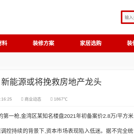
材料
装修方案
家居选购
装
？新能源或将挽救房地产龙头
:16:25
商业动态
1867℃
的第一枪,金湾区某知名楼盘
2021
年初
备案价2.8万/
平方米
调控持续的背景下,资本市场表现陷入低迷。据不完全统