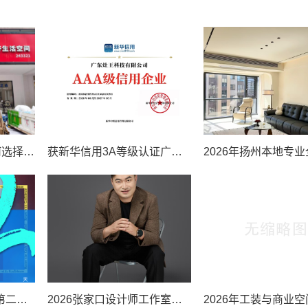
深莞旧房翻新服务如何选择？深圳市大崇德装饰企业能力全面解析
获新华信用3A等级认证广东灶王以诚信为本用硬核技术守护人间烟火
升技·持证·焕新 | 微沃第二期卫浴旧改施工&IP实操营，蓄势待发
2026张家口设计师工作室高端选购攻略，覆盖全场景需求的优质品牌盘点