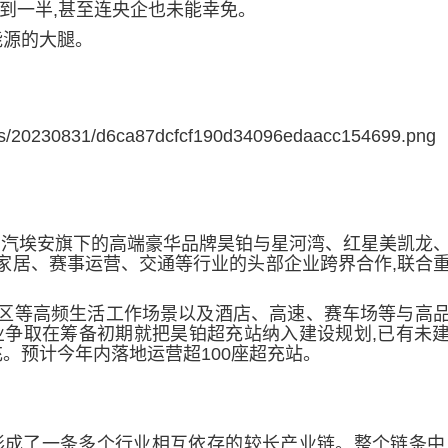
达到一半,甚至连央企也未能幸免。
能源的大腿
。
,广汽埃安旗下的高端豪华品牌昊铂
与
星河湾
、
红星美凯龙
家居、赛事运营
、交通
等
行业的头部企业
跨界合作,联合
区等高频生活工作场景以及酒店、高速、赛车场等与高
业争取在筹备初期就把昊铂超充站纳入建设规划,已有未
充。预计今年内落地运营超100座超充站。
形成了一条多个行业相互依存的较长产业链。整个链条中