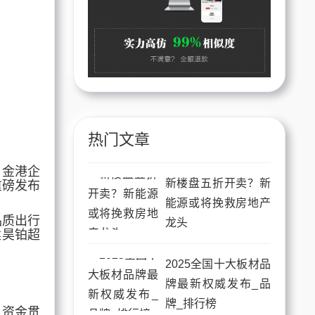
热门文章
、金港企
新楼盘五折开卖？新
重磅发布
能源或将挽救房地产
品质出行
龙头
建昊铂超
2025全国十大板材品
牌最新权威发布_品
牌_排行榜
,资金贯