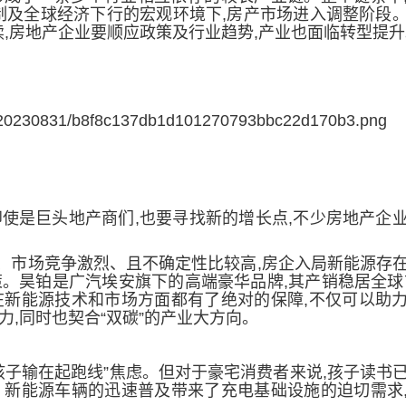
制及全球经济下行的宏观环境下,
房产
市场进入调整阶段
续,房地产企业要顺应政策及行业趋势,产业也面临转型提升
即使是巨头地产商们,也要寻找新的增长点
,不少房地产企
、
市场竞争激烈、且不确定性比较高
,房企入局新能源存
。昊铂是广汽埃安旗下的高端豪华品牌,其产销稳居全球
在新能源技术和市场方面都有了绝对的保障,
不仅可以助
,同时也契合“双碳”的产业大方向
。
孩子输在起跑线”焦虑。
但对于豪宅消费者来说,孩子读书
。新能源车辆的迅速普及带来了充电基础设施的迫切需求