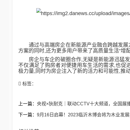
通过与高端房企在新能源产业融合跨越发展
方案的同时,还为更多用户带来了高质量生活“增配
房企与车企的破圈合作,无疑是新能源
迅猛
发
不仅满足了购房者对便捷
用车
生活的需求,也促
极力量
,
同时
为
房企
注入了新的活力和可能性
,
推
标签：
上一篇：
央视×狄耐克｜联动CCTV十大频道，全国展
下一篇：
9月16日启幕！2023临沂木博会将为木业发