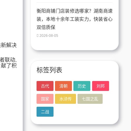
衡阳商铺门店装修选哪家？湖南商速
装，本地十余年工装实力，快装省心
双倍质保
2026-08-05
供新解决
者联动,
贡献了积
标签列表
古代
清朝
历史
刘邦
国家
水浒传
七国之乱
二战