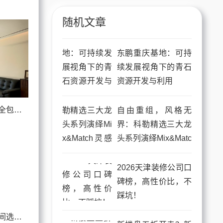
随机文章
东鹏重庆基地：可持
续发展视角下的青石
资源开发与利用
2026年扬州本地专业全包装修团队盘点 实用挑选避坑攻略全在这里
自由重组，风格无
界：科勒精选三大龙
头系列演绎Mix&Matc
h灵感混搭个性化卫
浴空间
2026天津装修公司口
碑榜，高性价比，不
踩坑！
2026年工装与商业空间选材新标准：烟台板材企业工程服务能力全景