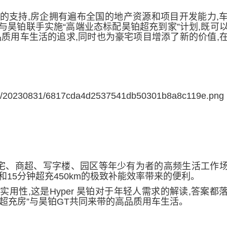
。
的支持
,
房企拥有
遍布全国
的地产资源和项目开发能力,
与昊铂联手实施
“高端业态标配昊铂超充到家”计划
,
既可
品质
用车
生活的追求
,同时
也为豪宅项目增添了新的价值
,
宅
、商超、写字楼、园区等年少有为
者
的高频生活工作
和15分钟超充450km的极致补能效率
带来的便利
。
用性,这是Hyper 昊铂对于年轻人需求的解读,答案都
“超充房”与昊铂GT共同来带的高品质用车生活。