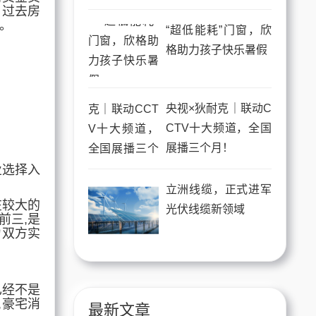
。过去房
。
“超低能耗”门窗，欣
格助力孩子快乐暑假
央视×狄耐克｜联动C
CTV十大频道，全国
展播三个月！
业选择入
立洲线缆，正式进军
在较大的
光伏线缆新领域
前三,是
力
双方
实
已经不是
,豪宅消
最新文章