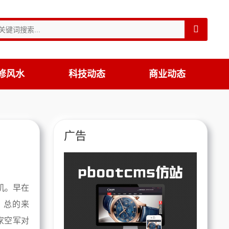
修风水
科技动态
商业动态
广告
炸机。早在
。总的来
家空军对