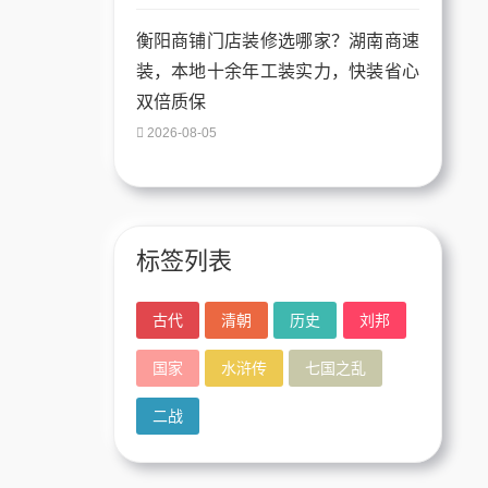
衡阳商铺门店装修选哪家？湖南商速
装，本地十余年工装实力，快装省心
双倍质保
2026-08-05
标签列表
古代
清朝
历史
刘邦
国家
水浒传
七国之乱
二战