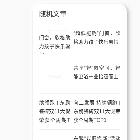
随机文章
“超低能耗”门窗，欣
格助力孩子快乐暑假
共享“智”愈空间，智
能卫浴产业拾级而上
向上发展 持续领跑 |
东鹏瓷砖双11大促荣
获全周期TOP1
东鹏"以旧换新"活动