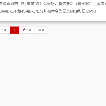
这些新到的“飞行堡垒”没什么好感，将这些新飞机全塞给了海岸
19架B-17F和45架B-17E分别被命名为堡垒Mk.II和堡垒Mk.I
前一页
1
后一页
尾页