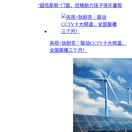
“超低能耗”门窗，欣格助力孩子快乐暑假
央视×狄耐克｜联动CCTV十大频道，
全国展播三个月！