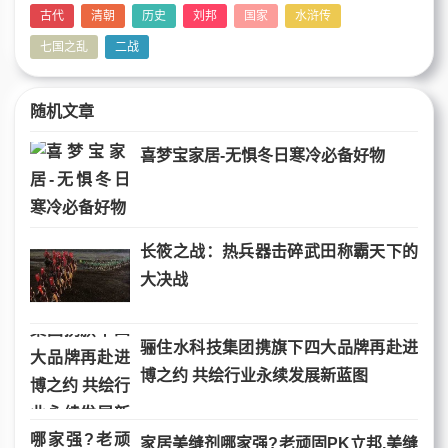
古代
清朝
历史
刘邦
国家
水浒传
七国之乱
二战
随机文章
喜梦宝家居-无惧冬日寒冷必备好物
长筱之战：热兵器击碎武田称霸天下的
大决战
骊住水科技集团携旗下四大品牌再赴进
博之约 共绘行业永续发展新蓝图
家居美缝剂哪家强?老顽固PK立邦,美缝