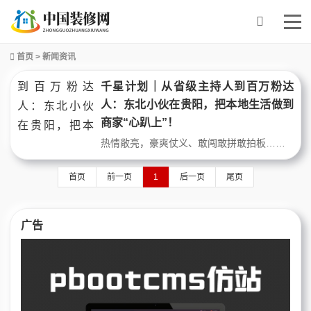
首页
>
新闻资讯
千星计划｜从省级主持人到百万粉达
人：东北小伙在贵阳，把本地生活做到
商家“心趴上”！
热情敞亮，豪爽仗义、敢闯敢拼敢拍板……提起东北人，很多人脑海里最先浮现这些关键词。作家迟子建曾说，东北人很难有过不去的坎儿，因为生性乐观顽强，自带喜感有幽默感，所以“能越过所有障碍，有翻山越岭的本事”。抖音百万粉达人@我是天宇，就是这样一位典型的“东北小伙”。2011年大学毕业后，即穿越大半个中国，凭着一
首页
前一页
1
后一页
尾页
广告