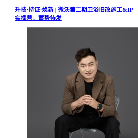
升技·持证·焕新 | 微沃第二期卫浴旧改施工&IP
实操营，蓄势待发