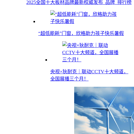
2025全国十大板材品牌最新权威发布_品牌_排行榜
“超低能耗”门窗，欣格助力孩子快乐暑假
央视×狄耐克｜联动CCTV十大频道，
全国展播三个月！