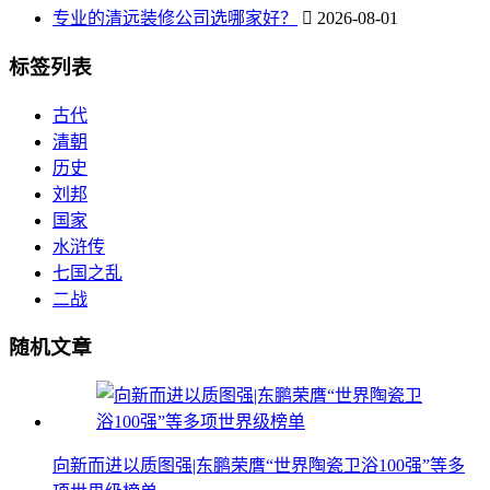
专业的清远装修公司选哪家好？
2026-08-01
标签列表
古代
清朝
历史
刘邦
国家
水浒传
七国之乱
二战
随机文章
向新而进以质图强|东鹏荣膺“世界陶瓷卫浴100强”等多